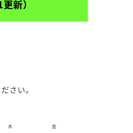
1更新）
ください。
木
金