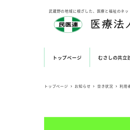
メ
武蔵野の地域に根ざした、医療と福祉のネッ
イ
ン
コ
ン
テ
ン
トップページ
むさしの共立
ツ
へ
移
トップページ
お知らせ
空き状況
利用者
動