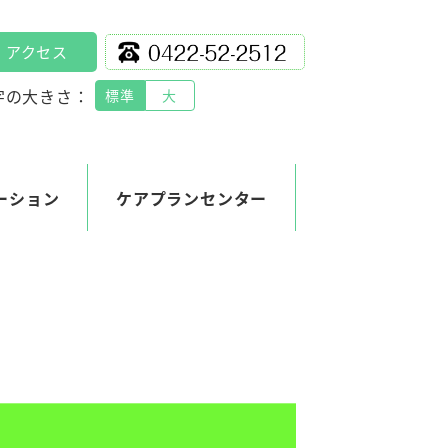
アクセス
字の大きさ：
標準
大
ーション
ケアプランセンター