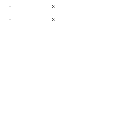
×
×
×
×