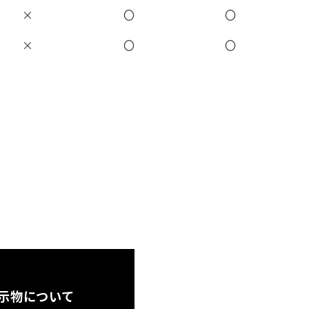
×
〇
〇
×
〇
〇
示物について