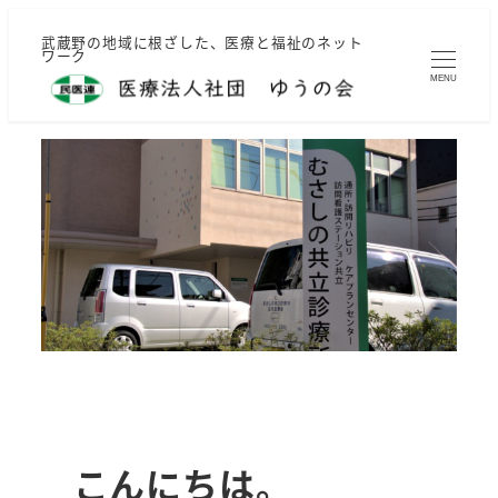
メ
武蔵野の地域に根ざした、医療と福祉のネット
イ
ワーク
ン
MENU
コ
ン
テ
ン
ツ
へ
移
動
こんにちは。