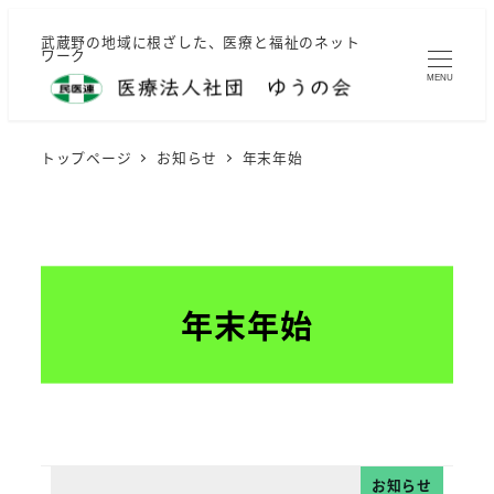
メ
武蔵野の地域に根ざした、医療と福祉のネット
イ
ワーク
ン
MENU
コ
ン
トップページ
お知らせ
年末年始
テ
ン
ツ
へ
移
年末年始
動
お知らせ