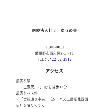
の
ペ
ー
医療法人社団 ゆうの会
ジ
〒180-0013
送
武蔵野市西久保2-17-11
り
TEL：
0422-52-2512
アクセス
最寄り駅
・「三鷹駅」北口から徒歩13分
最寄りバス停
・「宮前通り中央」（ムーバス三鷹駅北西循
環）を降りてすぐ