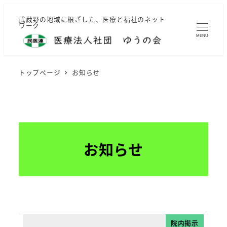
メ
武蔵野の地域に根ざした、医療と福祉のネット
イ
ワーク
ン
MENU
コ
ン
トップページ
お知らせ
テ
ン
ツ
へ
移
お知らせ
動
院内掲示