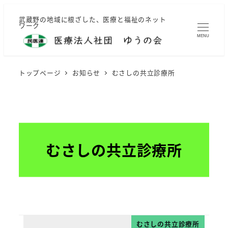
メ
武蔵野の地域に根ざした、医療と福祉のネット
イ
ワーク
ン
MENU
コ
ン
トップページ
お知らせ
むさしの共立診療所
テ
ン
ツ
へ
移
むさしの共立診療所
動
むさしの共立診療所