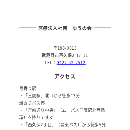
の
ペ
ー
医療法人社団 ゆうの会
ジ
〒180-0013
送
武蔵野市西久保2-17-11
り
TEL：
0422-52-2512
アクセス
最寄り駅
・「三鷹駅」北口から徒歩13分
最寄りバス停
・「宮前通り中央」（ムーバス三鷹駅北西循
環）を降りてすぐ
・「西久保2丁目」（関東バス）から徒歩5分