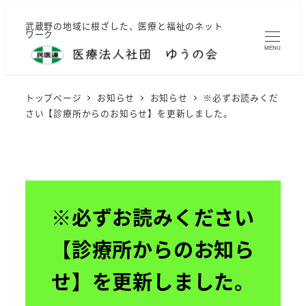
メ
武蔵野の地域に根ざした、医療と福祉のネット
イ
ワーク
ン
MENU
コ
ン
トップページ
お知らせ
お知らせ
※必ずお読みくだ
テ
さい【診療所からのお知らせ】を更新しました。
ン
ツ
へ
移
動
※必ずお読みください
【診療所からのお知ら
せ】を更新しました。