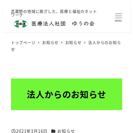
メ
武蔵野の地域に根ざした、医療と福祉のネット
イ
ワーク
ン
MENU
コ
ン
トップページ
お知らせ
お知らせ
法人からのお知ら
テ
せ
ン
ツ
へ
移
動
法人からのお知らせ
カテゴリー
2021年3月16日
お知らせ