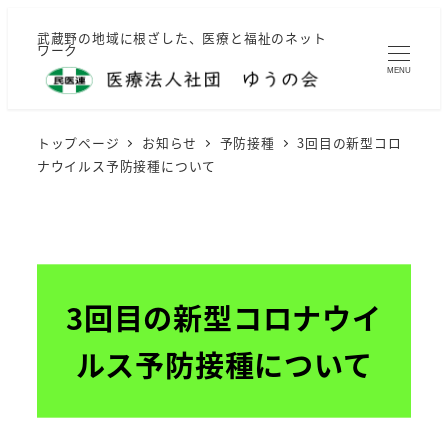
メ
武蔵野の地域に根ざした、医療と福祉のネット
イ
ワーク
ン
MENU
コ
ン
トップページ
お知らせ
予防接種
3回目の新型コロ
テ
ナウイルス予防接種について
ン
ツ
へ
移
動
3回目の新型コロナウイ
ルス予防接種について